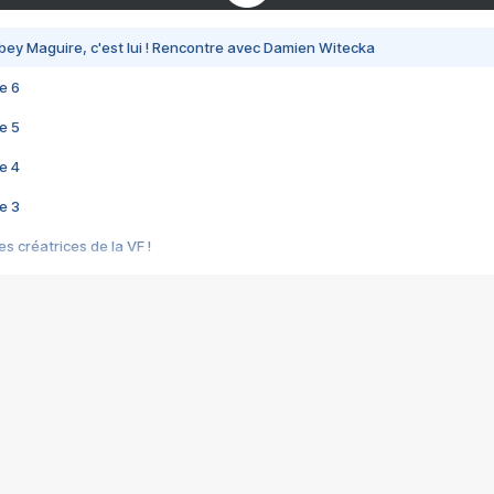
bey Maguire, c'est lui ! Rencontre avec Damien Witecka
e 6
e 5
e 4
e 3
s créatrices de la VF !
e 2
e 1
e Mektoub My Love arrive enfin ! Rencontre avec Shaïn Boumedine et Sal
i : après Toni en famille
elle réalise le bouleversant Dites lui que je l'aime
ais ! Rencontre autour de Vie privée de Rebecca Zlotowski