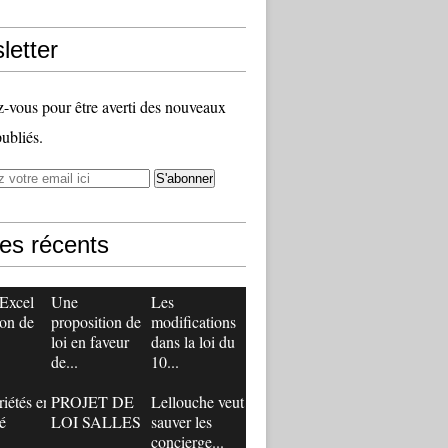
letter
vous pour être averti des nouveaux
publiés.
les récents
 Excel
Une
Les
ion de
proposition de
modifications
loi en faveur
dans la loi du
de...
10...
iétés en
PROJET DE
Lellouche veut
té
LOI SALLES
sauver les
concierge...