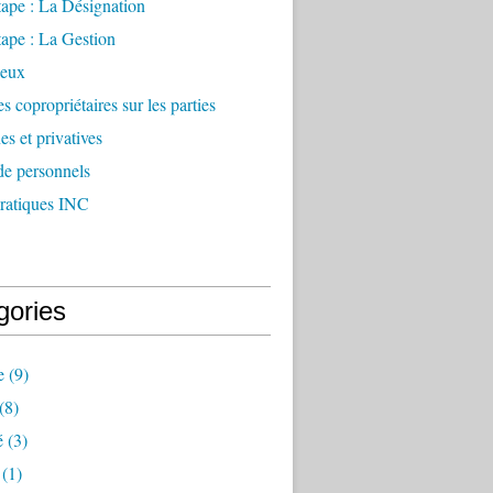
ape : La Désignation
ape : La Gestion
ieux
s copropriétaires sur les parties
 et privatives
de personnels
ratiques INC
gories
e
(9)
(8)
é
(3)
(1)