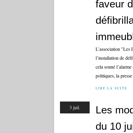
faveur d
défibril
immeubl
L’association "Les 
l’installation de déf
cela sonné l’alarme e
politiques, la presse
LIRE LA SUITE
Les modi
3 juil.
du 10 ju