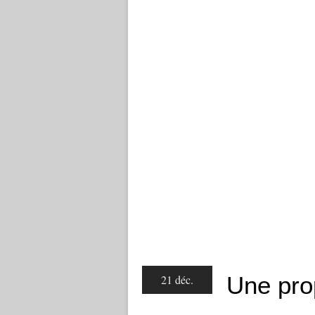
Une prop
21 déc.