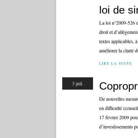
loi de si
La loi n°2009-526 du
droit et d’allègemen
textes applicables, à
améliorer la clarté d
LIRE LA SUITE
Copropri
3 juil.
De nouvelles mesure
en difficulté (conse
17 février 2009 pou
d’investissements pub