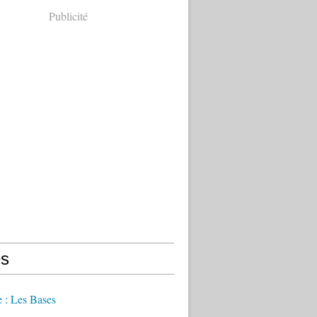
Publicité
s
e : Les Bases