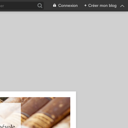
Connexion
+
Créer mon blog
névole