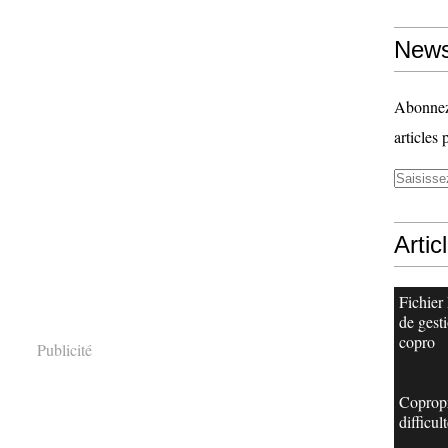
News
Abonnez-
articles 
Artic
Fichier
de gest
copro
Publicité
Copropr
difficul