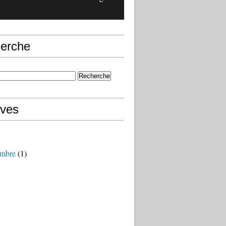
erche
ives
mbre
(1)