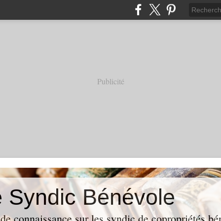
Publicité
e Syndic Bénévole
 de connaissance sur les syndic de copropriétés bé