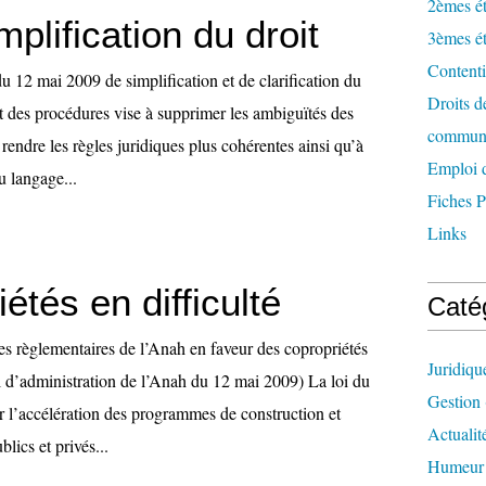
2èmes ét
mplification du droit
3èmes ét
Content
 12 mai 2009 de simplification et de clarification du
Droits de
t des procédures vise à supprimer les ambiguïtés des
communes
 rendre les règles juridiques plus cohérentes ainsi qu’à
Emploi 
u langage...
Fiches P
Links
étés en difficulté
Caté
s règlementaires de l’Anah en faveur des copropriétés
Juridiqu
il d’administration de l’Anah du 12 mai 2009) La loi du
Gestion
r l’accélération des programmes de construction et
Actualit
lics et privés...
Humeur